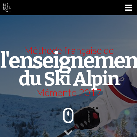
Accueil (Nordique)
Méthode française de
l'enseignemen
du Ski Alpin
Mémento 2017